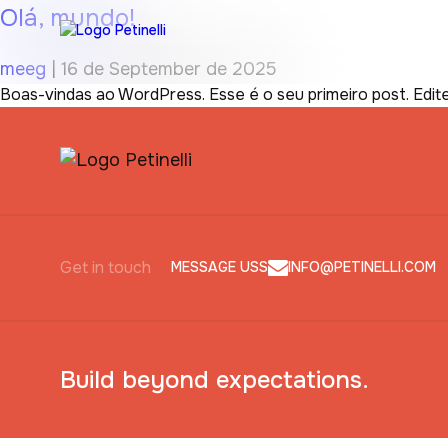
Olá, mundo!
meeg
|
16 de September de 2025
Boas-vindas ao WordPress. Esse é o seu primeiro post. Edit
Get in touch
MESSAGE USS
INFO@PETINELLI.COM
Build beyond expectations.