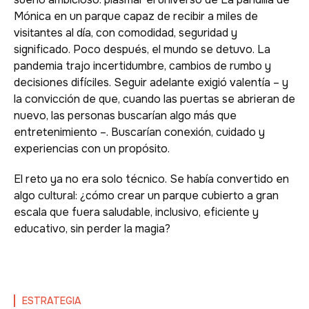
Mónica en un parque capaz de recibir a miles de
visitantes al día, con comodidad, seguridad y
significado. Poco después, el mundo se detuvo. La
pandemia trajo incertidumbre, cambios de rumbo y
decisiones difíciles. Seguir adelante exigió valentía – y
la convicción de que, cuando las puertas se abrieran de
nuevo, las personas buscarían algo más que
entretenimiento –. Buscarían conexión, cuidado y
experiencias con un propósito.
Rafael Torres
Rafaela Pinho
El reto ya no era solo técnico. Se había convertido en
algo cultural: ¿cómo crear un parque cubierto a gran
Socio y Gerente de Proyectos
Consultora en Edificios Sustentables
escala que fuera saludable, inclusivo, eficiente y
Ingeniero mecánico graduado por la Universidade Federa
Con
más de cinco
años
de
experiencia
en
green
building
, 
educativo, sin perder la magia?
do Sul (UFRGS), Rafael Torres es socio y gerente de pro
Pinho
es
consultora
en
Edificios
Sostenibles
en
Petinelli
y
Petinelli, con más de 15 años de experiencia en eficiencia
una
nueva
generación
de
profesionales
impulsados por
sostenibilidad.
propósito,
excelencia
técnica y
claridad
de objetivos.
ESTRATEGIA
Acreditado LEED AP, ASHRAE BEMP, EDGE Auditor y Con
Graduada
en
Arquitectura
y Urbanismo por UNISINOS